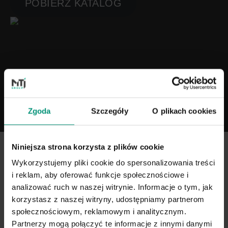
POBIERZ KATALOG
SIŁOWNIE
KATALOG PRODUKTÓW
POBIERZ KATALOG
Zgoda
Szczegóły
O plikach cookies
Über uns
Niniejsza strona korzysta z plików cookie
Produkte
Wykorzystujemy pliki cookie do spersonalizowania treści
Bescheinigungen
i reklam, aby oferować funkcje społecznościowe i
analizować ruch w naszej witrynie. Informacje o tym, jak
Verwirklichungen
korzystasz z naszej witryny, udostępniamy partnerom
Für Architekten
społecznościowym, reklamowym i analitycznym.
Zusammenarbeit
Partnerzy mogą połączyć te informacje z innymi danymi