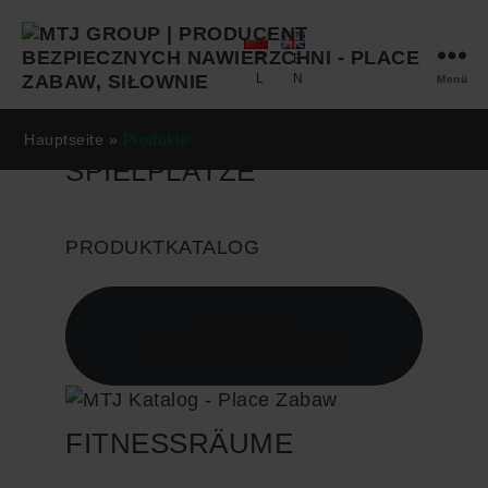
P
E
L
N
Menü
MTJ
GROUP
Hauptseite
»
Produkte
SPIELPLÄTZE
PRODUKTKATALOG
KATALOG
HERUNTERLADEN
FITNESSRÄUME