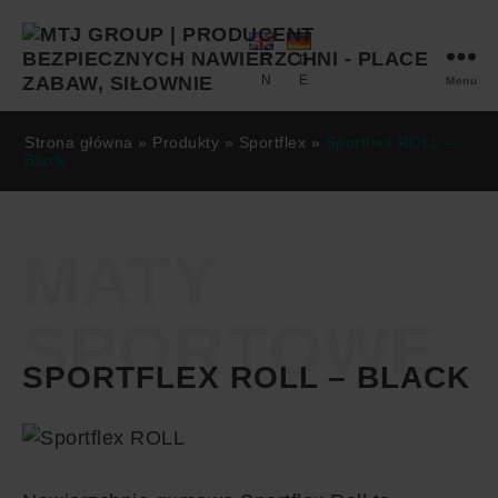
E
D
N
E
Menu
MTJ
GROUP
Strona główna
»
Produkty
»
Sportflex
»
Sportflex ROLL –
Black
MATY
SPORTOWE
SPORTFLEX ROLL – BLACK